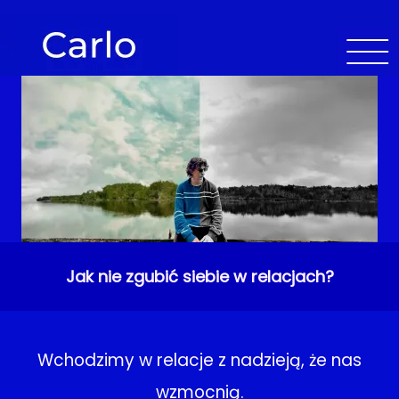
Jak nie zgubić siebie w relacjach?
Wchodzimy w relacje z nadzieją, że nas
wzmocnią.